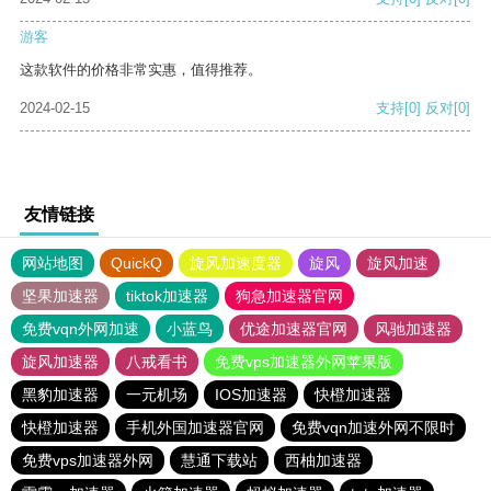
游客
这款软件的价格非常实惠，值得推荐。
2024-02-15
支持
[0]
反对
[0]
友情链接
网站地图
QuickQ
旋风加速度器
旋风
旋风加速
坚果加速器
tiktok加速器
狗急加速器官网
免费vqn外网加速
小蓝鸟
优途加速器官网
风驰加速器
旋风加速器
八戒看书
免费vps加速器外网苹果版
黑豹加速器
一元机场
IOS加速器
快橙加速器
快橙加速器
手机外国加速器官网
免费vqn加速外网不限时
免费vps加速器外网
慧通下载站
西柚加速器