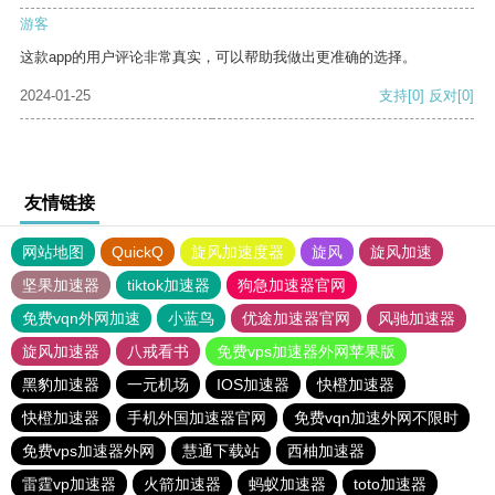
游客
这款app的用户评论非常真实，可以帮助我做出更准确的选择。
2024-01-25
支持
[0]
反对
[0]
友情链接
网站地图
QuickQ
旋风加速度器
旋风
旋风加速
坚果加速器
tiktok加速器
狗急加速器官网
免费vqn外网加速
小蓝鸟
优途加速器官网
风驰加速器
旋风加速器
八戒看书
免费vps加速器外网苹果版
黑豹加速器
一元机场
IOS加速器
快橙加速器
快橙加速器
手机外国加速器官网
免费vqn加速外网不限时
免费vps加速器外网
慧通下载站
西柚加速器
雷霆vp加速器
火箭加速器
蚂蚁加速器
toto加速器