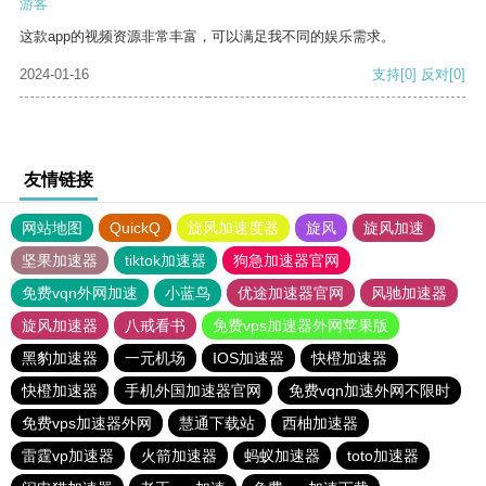
游客
这款app的视频资源非常丰富，可以满足我不同的娱乐需求。
2024-01-16
支持
[0]
反对
[0]
友情链接
网站地图
QuickQ
旋风加速度器
旋风
旋风加速
坚果加速器
tiktok加速器
狗急加速器官网
免费vqn外网加速
小蓝鸟
优途加速器官网
风驰加速器
旋风加速器
八戒看书
免费vps加速器外网苹果版
黑豹加速器
一元机场
IOS加速器
快橙加速器
快橙加速器
手机外国加速器官网
免费vqn加速外网不限时
免费vps加速器外网
慧通下载站
西柚加速器
雷霆vp加速器
火箭加速器
蚂蚁加速器
toto加速器