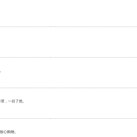
。
合理，一目了然。
够放心购物。