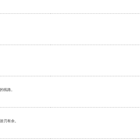
区的线路。
中游刃有余。